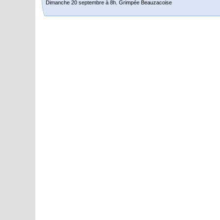
Dimanche 20 septembre à 8h. Grimpée Beauzacoise
Randonnée itinérante dans l’Aveyron.
Du 19 au 21 juin
Salut à tous,
j’ai planché sur le parcours de notre (…)