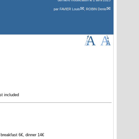
dernière modification le 2 avril 2023
par
FAVIER Louis
,
ROBIN Denis
st included
 breakfast 6€, dinner 14€