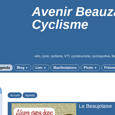
Avenir Beauz
Cyclisme
vélo, cycle, cyclisme, VTT, cyclotourisme, cyclosportive, B
genda
Blog
Lien
Manifestations
Photo
Présen
▼
▼
▼
Accueil
Agenda
La Beaujolaise