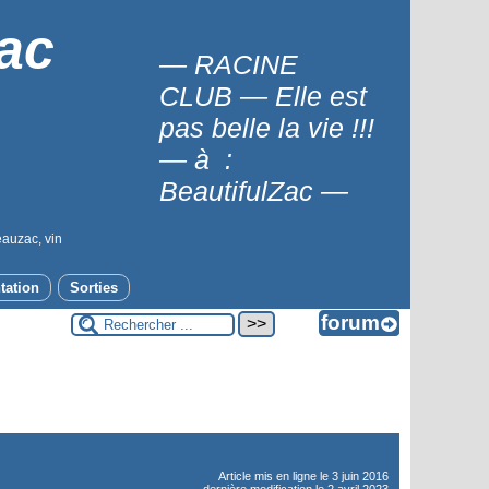
ac
— RACINE
CLUB — Elle est
pas belle la vie !!!
— à :
BeautifulZac —
eauzac, vin
tation
Sorties
Article mis en ligne le
3 juin 2016