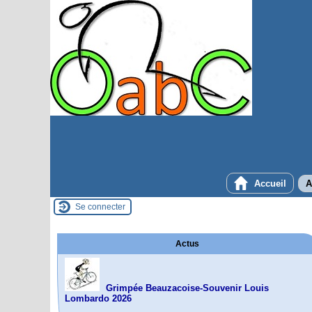
Accueil
A
Se connecter
Actus
Grimpée Beauzacoise-Souvenir Louis
Lombardo 2026