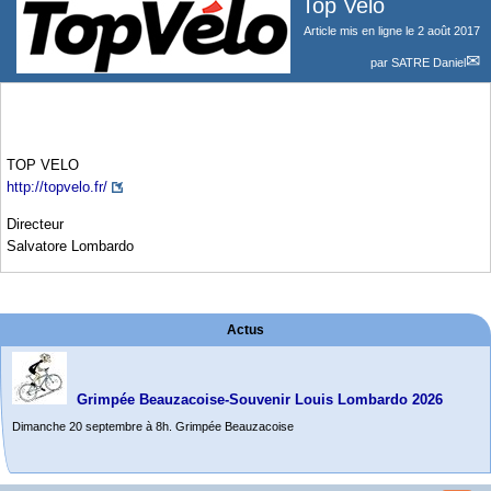
Top Velo
Article mis en ligne le
2 août 2017
par
SATRE Daniel
TOP VELO
http://topvelo.fr/
Directeur
Salvatore Lombardo
Actus
Grimpée Beauzacoise-Souvenir Louis Lombardo 2026
Dimanche 20 septembre à 8h. Grimpée Beauzacoise
Randonnée itinérante dans l’Aveyron.