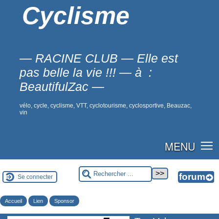
Cyclisme
— RACINE CLUB — Elle est
pas belle la vie !!! — à :
BeautifulZac —
vélo, cycle, cyclisme, VTT, cyclotourisme, cyclosportive, Beauzac,
vin
MENU
Se connecter
Accueil
Lien
Sponsor