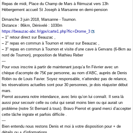
Repas de midi, Place du Champ de Mars à Rémuzat vers 13h
Hébergement accueil St Joseph à Marsanne en demi-pension
Dimanche 3 juin 2018, Marsanne - Tournon.
Distance : 86km, Dénivelé : 1030m
https://beauzac-abc.fr/gpx/carte1.php?fic=Drome_3
–
1" retour direct sur Beauzac ,
–
2" repas en commun à Tournon et retour sur Beauzac ,
–
3" repas en commun à Tournon et visite d’une cave à Gervans (6-8km au
nord de Tournon), proposition de Mathieu Reber
—
Pour vous inscrire à partir de maintenant jusqu’a fin Février avec un
chèque d’acompte de 75€ par personne, au nom d’ABC, auprès de Denis
Robin ou de Louis Favier. Soyez responsable, n’attendez pas de relance,
les réservations actuelles sont pour 30 personnes, je dois réajuster début
mars.
Pierrot assurera notre intendance, avec brio qu’on lui connaît. Il sera là
aussi pour secourir celle ou celui qui serait moins bien ou qui aurait un
problème (notre St Bernard à tous). Bravo Pierrot et grand merci d’accepter
cette tâche ingrate et parfois difficile .
—
Bien entendu nous restons Denis et moi à votre disposition pour + de
détails ou + d’informations .