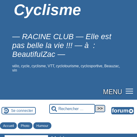
Cyclisme
— RACINE CLUB — Elle est
pas belle la vie !!! — à :
BeautifulZac —
vélo, cycle, cyclisme, VTT, cyclotourisme, cyclosportive, Beauzac,
vin
MENU
Se connecter
Accueil
Photo
Humour