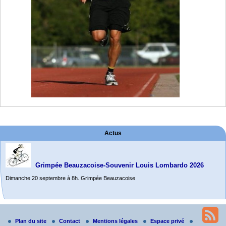
Actus
Grimpée Beauzacoise-Souvenir Louis Lombardo 2026
Dimanche 20 septembre à 8h. Grimpée Beauzacoise
Randonnée itinérante dans l’Aveyron.
Du 19 au 21 juin
Plan du site
Contact
Mentions légales
Espace privé