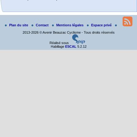
Randonnée itinérante dans l’Aveyron.
Du 19 au 21 juin
Plan du site
Contact
Mentions légales
Espace privé
Salut à tous,
2013-2026 © Avenir Beauzac Cyclisme - Tous droits réservés
j’ai planché sur le parcours de notre (…)
Réalisé sous
Habillage
ESCAL
5.2.12