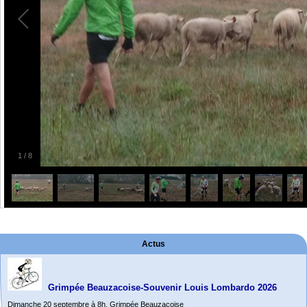
1
/
8
Actus
Grimpée Beauzacoise-Souvenir Louis Lombardo 2026
Dimanche 20 septembre à 8h. Grimpée Beauzacoise