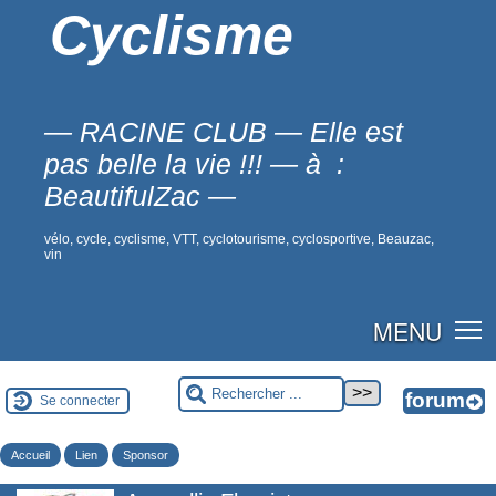
Cyclisme
— RACINE CLUB — Elle est
pas belle la vie !!! — à :
BeautifulZac —
vélo, cycle, cyclisme, VTT, cyclotourisme, cyclosportive, Beauzac,
vin
MENU
Se connecter
Accueil
Lien
Sponsor