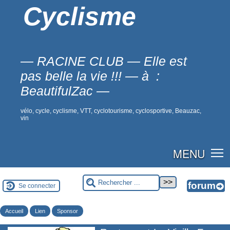
Cyclisme
— RACINE CLUB — Elle est
pas belle la vie !!! — à :
BeautifulZac —
vélo, cycle, cyclisme, VTT, cyclotourisme, cyclosportive, Beauzac,
vin
MENU
Se connecter
Accueil
Lien
Sponsor