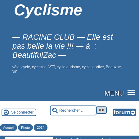
Cyclisme
— RACINE CLUB — Elle est
pas belle la vie !!! — à :
BeautifulZac —
vélo, cycle, cyclisme, VTT, cyclotourisme, cyclosportive, Beauzac,
vin
MENU
Se connecter
Accueil
Photo
2014