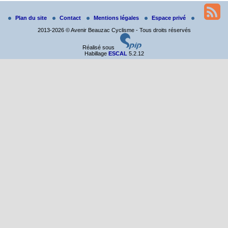
Du 19 au 21 juin
Plan du site
Contact
Mentions légales
Espace privé
Salut à tous,
2013-2026 © Avenir Beauzac Cyclisme - Tous droits réservés
j’ai planché sur le parcours de notre (…)
Réalisé sous
Habillage
ESCAL
5.2.12