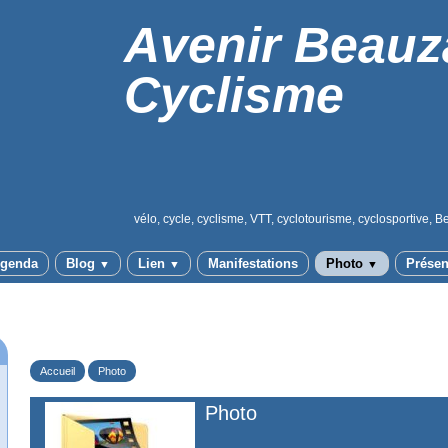
Avenir Beauz
Cyclisme
vélo, cycle, cyclisme, VTT, cyclotourisme, cyclosportive, B
genda
Blog
Lien
Manifestations
Photo
Présen
▼
▼
▼
Accueil
Photo
Photo