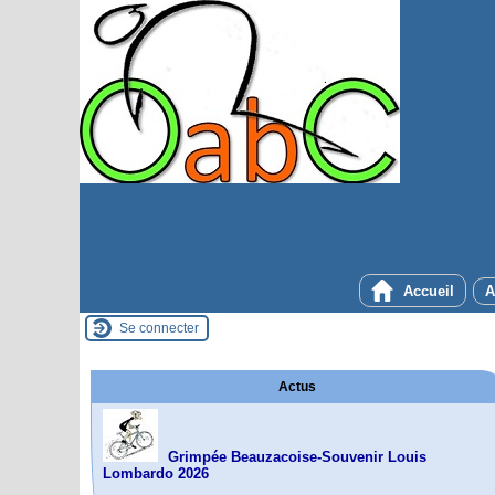
Accueil
A
Se connecter
Actus
Grimpée Beauzacoise-Souvenir Louis
Lombardo 2026