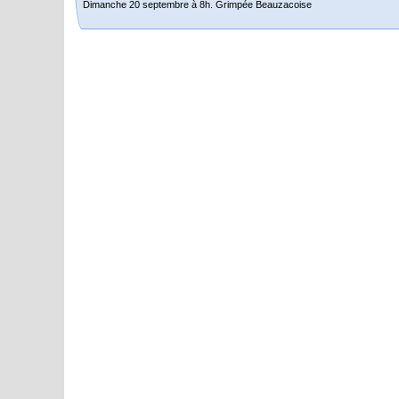
Dimanche 20 septembre à 8h. Grimpée Beauzacoise
Randonnée itinérante dans l’Aveyron.
Du 19 au 21 juin
Salut à tous,
j’ai planché sur le parcours de notre (…)