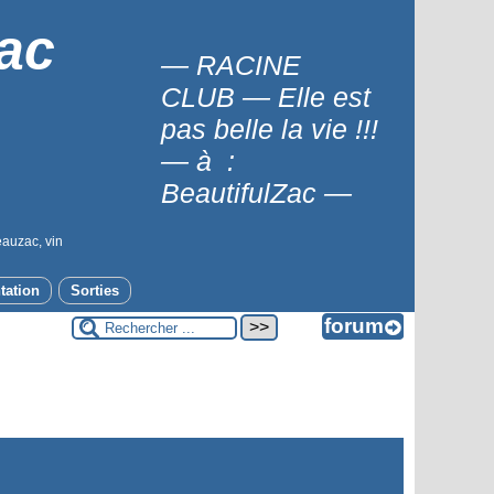
ac
— RACINE
CLUB — Elle est
pas belle la vie !!!
— à :
BeautifulZac —
eauzac, vin
tation
Sorties