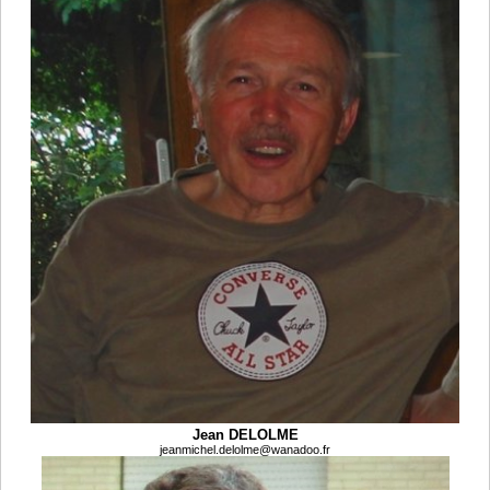
Jean DELOLME
jeanmichel.delolme@wanadoo.fr