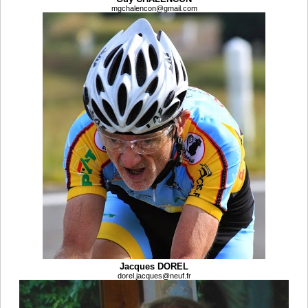
mgchalencon@gmail.com
Jacques DOREL
dorel.jacques@neuf.fr