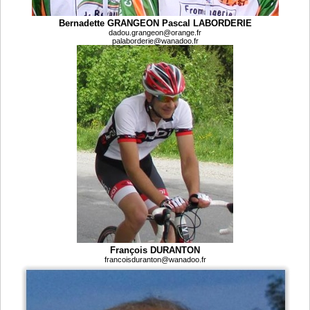
Bernadette GRANGEON Pascal LABORDERIE
dadou.grangeon@orange.fr
palaborderie@wanadoo.fr
François DURANTON
francoisduranton@wanadoo.fr