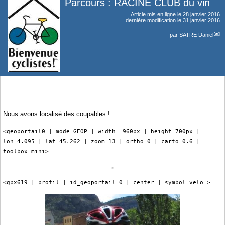
Parcours : RACINE CLUB du vin
Article mis en ligne le
28 janvier 2016
dernière modification le 31 janvier 2016
par
SATRE Daniel
Nous avons localisé des coupables !
<geoportail0 | mode=GEOP | width= 960px | height=700px |
lon=4.095 | lat=45.262 | zoom=13 | ortho=0 | carto=0.6 |
toolbox=mini>
<gpx619 | profil | id_geoportail=0 | center | symbol=velo >