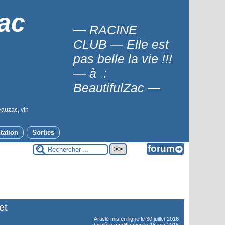
ac
— RACINE
CLUB — Elle est
pas belle la vie !!!
— à :
BeautifulZac —
eauzac, vin
tation
Sorties
et
Article mis en ligne le
30 juillet 2016