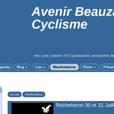
Avenir Beauz
Cyclisme
vélo, cycle, cyclisme, VTT, cyclotourisme, cyclosportive, B
genda
Blog
Lien
Manifestations
Photo
Présen
▼
▼
▼
Accueil
Manifestations
Rochebaron 30 et 31 Juill