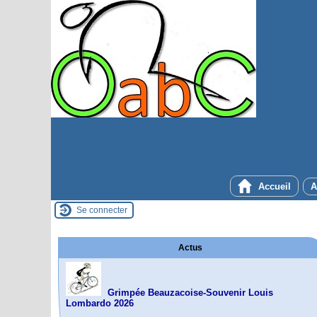
Accueil
A
Se connecter
Actus
Grimpée Beauzacoise-Souvenir Louis
Lombardo 2026