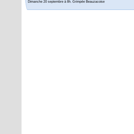
Dimanche 20 septembre à 8h. Grimpée Beauzacoise
Randonnée itinérante dans l’Aveyron.
Du 19 au 21 juin
Salut à tous,
j’ai planché sur le parcours de notre (…)