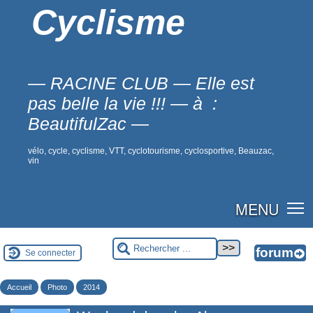
Cyclisme
— RACINE CLUB — Elle est
pas belle la vie !!! — à :
BeautifulZac —
vélo, cycle, cyclisme, VTT, cyclotourisme, cyclosportive, Beauzac,
vin
MENU
Se connecter
Accueil
Photo
2014