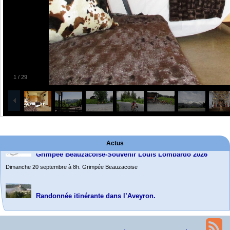
1
/
29
Grimpée Beauzacoise-Souvenir Louis Lombardo 2026
Dimanche 20 septembre à 8h. Grimpée Beauzacoise
Actus
Randonnée itinérante dans l’Aveyron.
Du 19 au 21 juin
Salut à tous,
j’ai planché sur le parcours de notre (…)