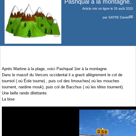
Pashqual à la montagne.
Article mis en ligne le
26 août 2020
par
SATRE Daniel
Après Martine à la plage, voici Pashqual 1ier à la montagne.
Dans le massif du Vercors occidental il a gravit allègrement le col de
tourniol ( où Éole tourne) , puis col des limouches( où les mouches
tournent, nardine mouk), puis col de Bacchus ( où les têtes tournent).
Une belle rando dilettante.
La bise