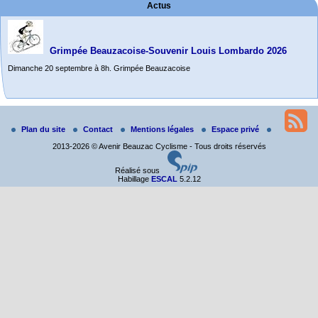
Actus
Grimpée Beauzacoise-Souvenir Louis Lombardo 2026
Dimanche 20 septembre à 8h. Grimpée Beauzacoise
Randonnée itinérante dans l’Aveyron.
Du 19 au 21 juin
Salut à tous,
Plan du site
Contact
Mentions légales
Espace privé
j’ai planché sur le parcours de notre (…)
2013-2026 © Avenir Beauzac Cyclisme - Tous droits réservés
Réalisé sous
Habillage
ESCAL
5.2.12