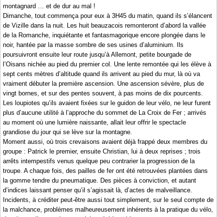
montagnard … et de dur au mal !
Dimanche, tout commença pour eux à 3H45 du matin, quand ils s’élancent
de Vizille dans la nuit. Les huit beauzacois remonteront d’abord la vallée
de la Romanche, inquiétante et fantasmagorique encore plongée dans le
noir, hantée par la masse sombre de ses usines d’aluminium. Ils
poursuivront ensuite leur route jusqu’à Allemont, petite bourgade de
l’Oisans nichée au pied du premier col. Une lente remontée qui les élève à
sept cents mètres d’altitude quand ils arrivent au pied du mur, là où va
vraiment débuter la première ascension. Une ascension sévère, plus de
vingt bornes, et sur des pentes souvent, à pas moins de dix pourcents.
Les loupiotes qu’ils avaient fixées sur le guidon de leur vélo, ne leur furent
plus d’aucune utilité à l’approche du sommet de La Croix de Fer ; arrivés
au moment où une lumière naissante, allait leur offrir le spectacle
grandiose du jour qui se lève sur la montagne.
Moment aussi, où trois crevaisons avaient déjà frappé deux membres du
groupe : Patrick le premier, ensuite Christian, lui à deux reprises ; trois
arrêts intempestifs venus quelque peu contrarier la progression de la
troupe. A chaque fois, des pailles de fer ont été retrouvées plantées dans
la gomme tendre du pneumatique. Des pièces à conviction, et autant
d’indices laissant penser qu’il s’agissait là, d’actes de malveillance.
Incidents, à créditer peut-être aussi tout simplement, sur le seul compte de
la malchance, problèmes malheureusement inhérents à la pratique du vélo,