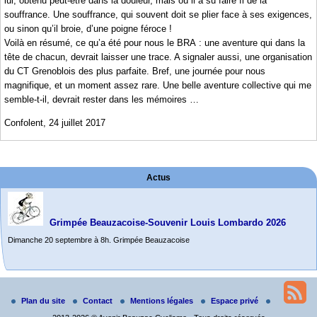
lui, obtenu peut-être dans la douleur, mais où il a su faire fi de la
souffrance. Une souffrance, qui souvent doit se plier face à ses exigences,
ou sinon qu’il broie, d’une poigne féroce !
Voilà en résumé, ce qu’a été pour nous le BRA : une aventure qui dans la
tête de chacun, devrait laisser une trace. A signaler aussi, une organisation
du CT Grenoblois des plus parfaite. Bref, une journée pour nous
magnifique, et un moment assez rare. Une belle aventure collective qui me
semble-t-il, devrait rester dans les mémoires …
Confolent, 24 juillet 2017
Actus
Grimpée Beauzacoise-Souvenir Louis Lombardo 2026
Dimanche 20 septembre à 8h. Grimpée Beauzacoise
Randonnée itinérante dans l’Aveyron.
Du 19 au 21 juin
Plan du site
Contact
Mentions légales
Espace privé
Salut à tous,