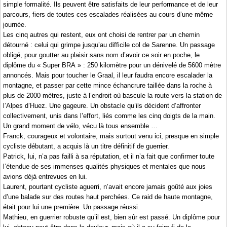
simple formalité. Ils peuvent être satisfaits de leur performance et de leur
parcours, fiers de toutes ces escalades réalisées au cours d’une même
journée.
Les cinq autres qui restent, eux ont choisi de rentrer par un chemin
détourné : celui qui grimpe jusqu’au difficile col de Sarenne. Un passage
obligé, pour goutter au plaisir sans nom d’avoir ce soir en poche, le
diplôme du « Super BRA » : 250 kilomètre pour un dénivelé de 5600 mètre
annoncés. Mais pour toucher le Graal, il leur faudra encore escalader la
montagne, et passer par cette mince échancrure taillée dans la roche à
plus de 2000 mètres, juste à l’endroit où bascule la route vers la station de
l’Alpes d’Huez. Une gageure. Un obstacle qu’ils décident d’affronter
collectivement, unis dans l’effort, liés comme les cinq doigts de la main.
Un grand moment de vélo, vécu là tous ensemble …
Franck, courageux et volontaire, mais surtout venu ici, presque en simple
cycliste débutant, a acquis là un titre définitif de guerrier.
Patrick, lui, n’a pas failli à sa réputation, et il n’a fait que confirmer toute
l’étendue de ses immenses qualités physiques et mentales que nous
avions déjà entrevues en lui.
Laurent, pourtant cycliste aguerri, n’avait encore jamais goûté aux joies
d’une balade sur des routes haut perchées. Ce raid de haute montagne,
était pour lui une première. Un passage réussi.
Mathieu, en guerrier robuste qu’il est, bien sûr est passé. Un diplôme pour