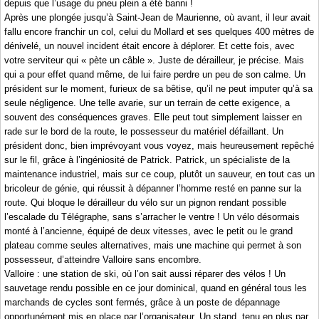
depuis que l’usage du pneu plein a été banni !
Après une plongée jusqu’à Saint-Jean de Maurienne, où avant, il leur avait
fallu encore franchir un col, celui du Mollard et ses quelques 400 mètres de
dénivelé, un nouvel incident était encore à déplorer. Et cette fois, avec
votre serviteur qui « pète un câble ». Juste de dérailleur, je précise. Mais
qui a pour effet quand même, de lui faire perdre un peu de son calme. Un
président sur le moment, furieux de sa bêtise, qu’il ne peut imputer qu’à sa
seule négligence. Une telle avarie, sur un terrain de cette exigence, a
souvent des conséquences graves. Elle peut tout simplement laisser en
rade sur le bord de la route, le possesseur du matériel défaillant. Un
président donc, bien imprévoyant vous voyez, mais heureusement repêché
sur le fil, grâce à l’ingéniosité de Patrick. Patrick, un spécialiste de la
maintenance industriel, mais sur ce coup, plutôt un sauveur, en tout cas un
bricoleur de génie, qui réussit à dépanner l’homme resté en panne sur la
route. Qui bloque le dérailleur du vélo sur un pignon rendant possible
l’escalade du Télégraphe, sans s’arracher le ventre ! Un vélo désormais
monté à l’ancienne, équipé de deux vitesses, avec le petit ou le grand
plateau comme seules alternatives, mais une machine qui permet à son
possesseur, d’atteindre Valloire sans encombre.
Valloire : une station de ski, où l’on sait aussi réparer des vélos ! Un
sauvetage rendu possible en ce jour dominical, quand en général tous les
marchands de cycles sont fermés, grâce à un poste de dépannage
opportunément mis en place par l’organisateur. Un stand, tenu en plus par