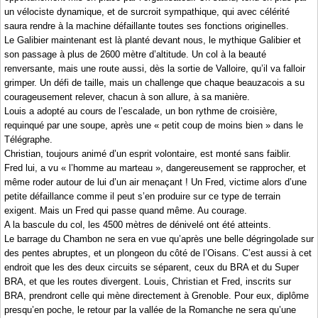
un vélociste dynamique, et de surcroit sympathique, qui avec célérité
saura rendre à la machine défaillante toutes ses fonctions originelles.
Le Galibier maintenant est là planté devant nous, le mythique Galibier et
son passage à plus de 2600 mètre d’altitude. Un col à la beauté
renversante, mais une route aussi, dès la sortie de Valloire, qu’il va falloir
grimper. Un défi de taille, mais un challenge que chaque beauzacois a su
courageusement relever, chacun à son allure, à sa manière.
Louis a adopté au cours de l’escalade, un bon rythme de croisière,
requinqué par une soupe, après une « petit coup de moins bien » dans le
Télégraphe.
Christian, toujours animé d’un esprit volontaire, est monté sans faiblir.
Fred lui, a vu « l’homme au marteau », dangereusement se rapprocher, et
même roder autour de lui d’un air menaçant ! Un Fred, victime alors d’une
petite défaillance comme il peut s’en produire sur ce type de terrain
exigent. Mais un Fred qui passe quand même. Au courage.
A la bascule du col, les 4500 mètres de dénivelé ont été atteints.
Le barrage du Chambon ne sera en vue qu’après une belle dégringolade sur
des pentes abruptes, et un plongeon du côté de l’Oisans. C’est aussi à cet
endroit que les des deux circuits se séparent, ceux du BRA et du Super
BRA, et que les routes divergent. Louis, Christian et Fred, inscrits sur
BRA, prendront celle qui mène directement à Grenoble. Pour eux, diplôme
presqu’en poche, le retour par la vallée de la Romanche ne sera qu’une