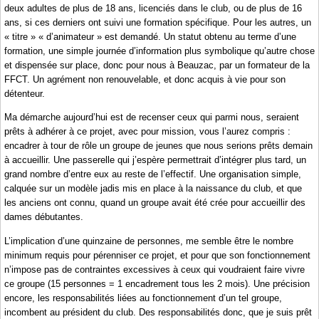
deux adultes de plus de 18 ans, licenciés dans le club, ou de plus de 16
ans, si ces derniers ont suivi une formation spécifique. Pour les autres, un
« titre » « d’animateur » est demandé. Un statut obtenu au terme d’une
formation, une simple journée d’information plus symbolique qu’autre chose
et dispensée sur place, donc pour nous à Beauzac, par un formateur de la
FFCT. Un agrément non renouvelable, et donc acquis à vie pour son
détenteur.
Ma démarche aujourd’hui est de recenser ceux qui parmi nous, seraient
prêts à adhérer à ce projet, avec pour mission, vous l’aurez compris :
encadrer à tour de rôle un groupe de jeunes que nous serions prêts demain
à accueillir. Une passerelle qui j’espère permettrait d’intégrer plus tard, un
grand nombre d’entre eux au reste de l’effectif. Une organisation simple,
calquée sur un modèle jadis mis en place à la naissance du club, et que
les anciens ont connu, quand un groupe avait été crée pour accueillir des
dames débutantes.
L’implication d’une quinzaine de personnes, me semble être le nombre
minimum requis pour pérenniser ce projet, et pour que son fonctionnement
n’impose pas de contraintes excessives à ceux qui voudraient faire vivre
ce groupe (15 personnes = 1 encadrement tous les 2 mois). Une précision
encore, les responsabilités liées au fonctionnement d’un tel groupe,
incombent au président du club. Des responsabilités donc, que je suis prêt