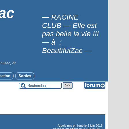
ac
— RACINE
CLUB — Elle est
pas belle la vie !!!
— à :
BeautifulZac —
eauzac, vin
tation
Sorties
Article mis en ligne le
5 juin 2015