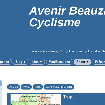
Avenir Beauz
Cyclisme
vélo, cycle, cyclisme, VTT, cyclotourisme, cyclosportive, B
genda
Blog
Lien
Manifestations
Photo
Présen
▼
▼
▼
Accueil
Photo
2015
Weekend à ESPALION
Trajet