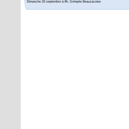
Dimanche 20 septembre à 8h. Grimpée Beauzacoise
Randonnée itinérante dans l’Aveyron.
Du 19 au 21 juin
Salut à tous,
j’ai planché sur le parcours de notre (…)