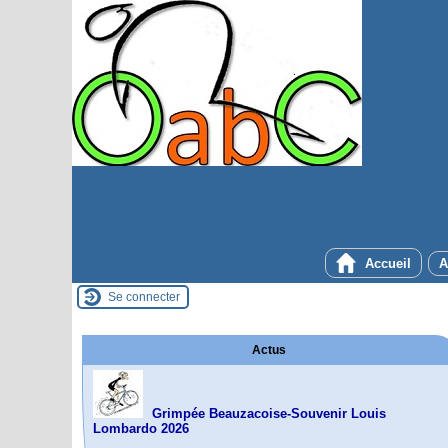
Accueil
A
Se connecter
Actus
Grimpée Beauzacoise-Souvenir Louis
Lombardo 2026