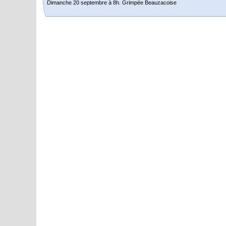
Dimanche 20 septembre à 8h. Grimpée Beauzacoise
Randonnée itinérante dans l’Aveyron.
Du 19 au 21 juin
Salut à tous,
j’ai planché sur le parcours de notre (…)