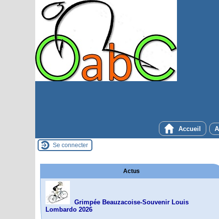
Accueil
A
Se connecter
Actus
Grimpée Beauzacoise-Souvenir Louis
Lombardo 2026