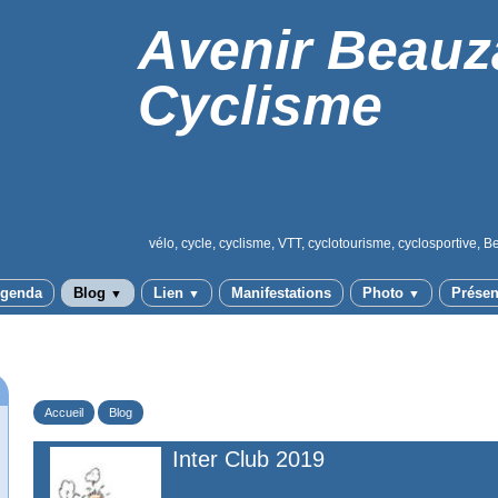
Avenir Beauz
Cyclisme
vélo, cycle, cyclisme, VTT, cyclotourisme, cyclosportive, B
genda
Blog
Lien
Manifestations
Photo
Présen
▼
▼
▼
Accueil
Blog
Inter Club 2019