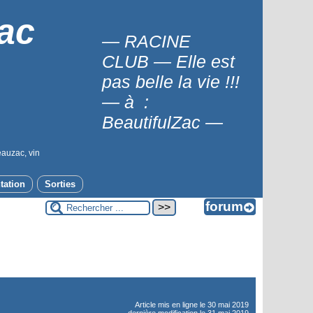
ac
— RACINE
CLUB — Elle est
pas belle la vie !!!
— à :
BeautifulZac —
eauzac, vin
tation
Sorties
Article mis en ligne le
30 mai 2019