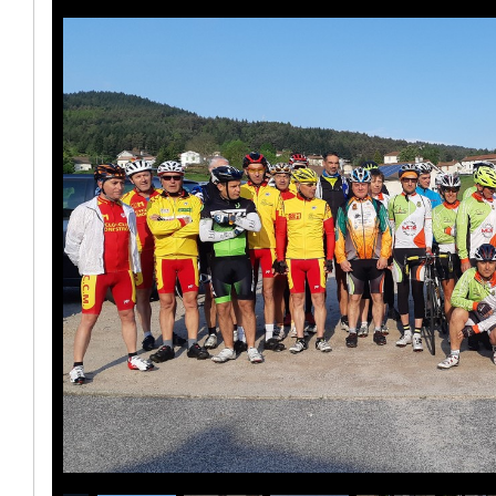
1
/
12