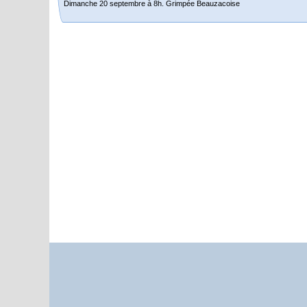
Dimanche 20 septembre à 8h. Grimpée Beauzacoise
Randonnée itinérante dans l’Aveyron.
Du 19 au 21 juin
Salut à tous,
j’ai planché sur le parcours de notre (…)