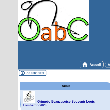
Accueil
A
Se connecter
Actus
Grimpée Beauzacoise-Souvenir Louis
Lombardo 2026