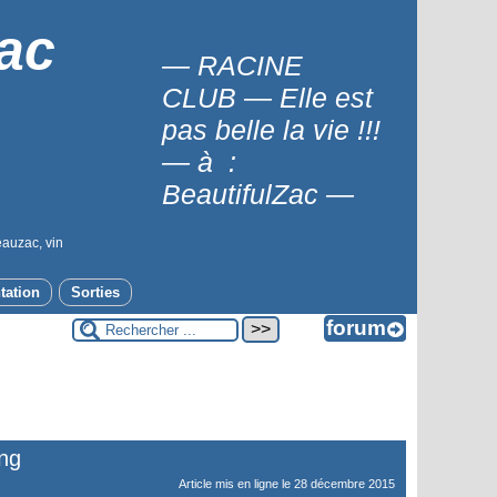
ac
— RACINE
CLUB — Elle est
pas belle la vie !!!
— à :
BeautifulZac —
eauzac, vin
tation
Sorties
ing
Article mis en ligne le
28 décembre 2015