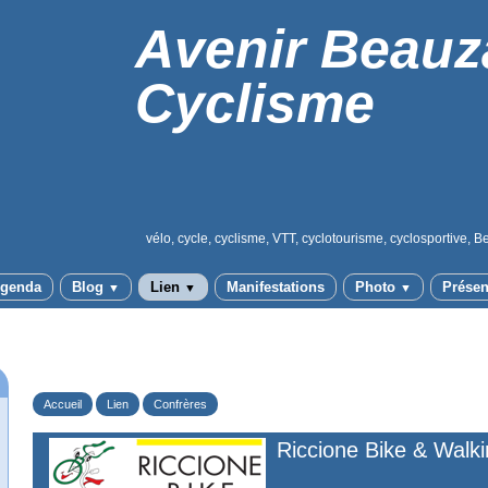
Avenir Beauz
Cyclisme
vélo, cycle, cyclisme, VTT, cyclotourisme, cyclosportive, B
genda
Blog
Lien
Manifestations
Photo
Présen
▼
▼
▼
Accueil
Lien
Confrères
Riccione Bike & Walk