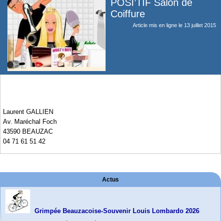
POSI’TIF Salon de
Coiffure
Article mis en ligne le
13 juillet 2015
Laurent GALLIEN
Av. Maréchal Foch
43590 BEAUZAC
04 71 61 51 42
Actus
Grimpée Beauzacoise-Souvenir Louis Lombardo 2026