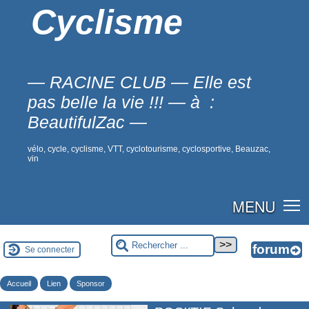
Cyclisme
— RACINE CLUB — Elle est
pas belle la vie !!! — à :
BeautifulZac —
vélo, cycle, cyclisme, VTT, cyclotourisme, cyclosportive, Beauzac,
vin
MENU
Se connecter
Accueil
Lien
Sponsor