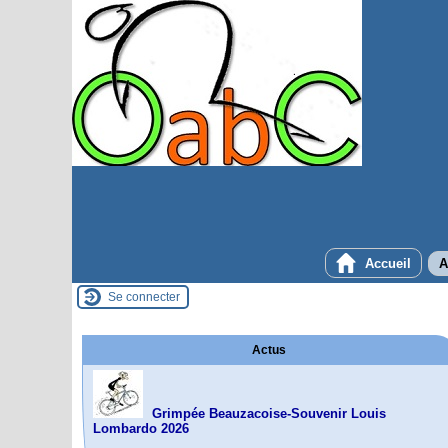
Accueil
A
Se connecter
Actus
Grimpée Beauzacoise-Souvenir Louis
Lombardo 2026