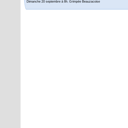
Dimanche 20 septembre à 8h. Grimpée Beauzacoise
Randonnée itinérante dans l’Aveyron.
Du 19 au 21 juin
Salut à tous,
j’ai planché sur le parcours de notre (…)