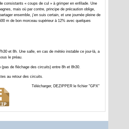
e consistants « coups de cul » à grimper en enfilade. Une
gnes, mais où par contre, principe de précaution oblige,
 partager ensemble, j’en suis certain, et une journée pleine de
 2600 m de bon morceau supérieur à 12% avec quelques
30 et 8h. Une salle, en cas de météo instable ce jour-là, a
 sous le préau.
pas de fléchage des circuits) entre 8h et 8h30.
stes au retour des circuits.
Télécharger, DEZIPPER le fichier "GPX"