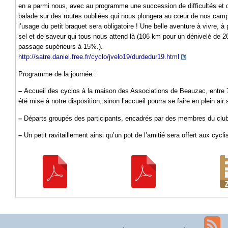
en a parmi nous, avec au programme une succession de difficultés et d
balade sur des routes oubliées qui nous plongera au cœur de nos campa
l’usage du petit braquet sera obligatoire ! Une belle aventure à vivre, à
sel et de saveur qui tous nous attend là (106 km pour un dénivelé de
passage supérieurs à 15%.).
http://satre.daniel.free.fr/cyclo/jvelo19/durdedur19.html
Programme de la journée :
–
Accueil des cyclos à la maison des Associations de Beauzac, entre 7h
été mise à notre disposition, sinon l’accueil pourra se faire en plein air
–
Départs groupés des participants, encadrés par des membres du club (
–
Un petit ravitaillement ainsi qu’un pot de l’amitié sera offert aux cycli