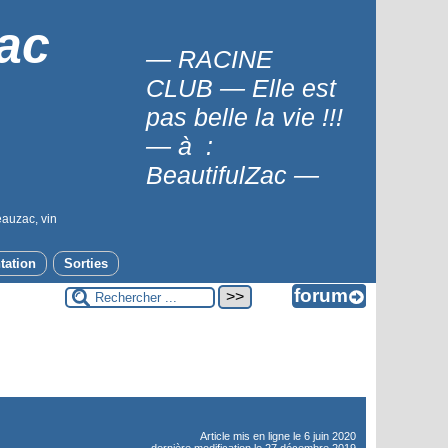
ac
— RACINE
CLUB — Elle est
pas belle la vie !!!
— à :
BeautifulZac —
eauzac, vin
tation
Sorties
Article mis en ligne le
6 juin 2020