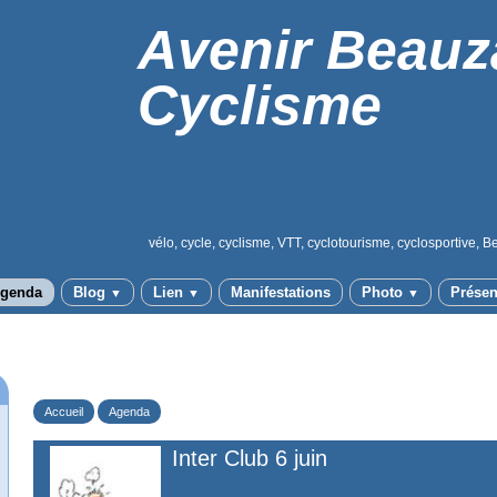
Avenir Beauz
Cyclisme
vélo, cycle, cyclisme, VTT, cyclotourisme, cyclosportive, B
genda
Blog
Lien
Manifestations
Photo
Présen
▼
▼
▼
Accueil
Agenda
Inter Club 6 juin