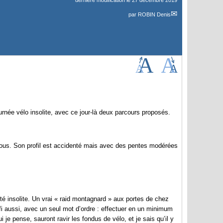
dernière modification le 27 décembre 2019
par
ROBIN Denis
rnée vélo insolite, avec ce jour-là deux parcours proposés.
 tous. Son profil est accidenté mais avec des pentes modérées
ôté insolite. Un vrai « raid montagnard » aux portes de chez
fi aussi, avec un seul mot d’ordre : effectuer en un minimum
e pense, sauront ravir les fondus de vélo, et je sais qu’il y