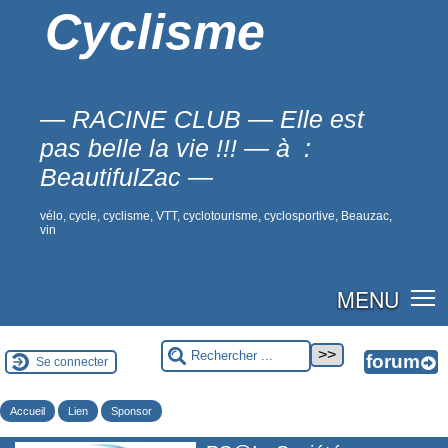
Cyclisme
— RACINE CLUB — Elle est
pas belle la vie !!! — à :
BeautifulZac —
vélo, cycle, cyclisme, VTT, cyclotourisme, cyclosportive, Beauzac,
vin
MENU
Se connecter
Accueil
Lien
Sponsor