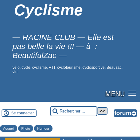
Cyclisme
— RACINE CLUB — Elle est
pas belle la vie !!! — à :
BeautifulZac —
vélo, cycle, cyclisme, VTT, cyclotourisme, cyclosportive, Beauzac,
vin
MENU
Se connecter
Accueil
Photo
Humour