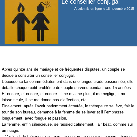
Le conseiller conjugal
Article mis en ligne le
18 novembre 2015
Après quinze ans de mariage et de fréquentes disputes, un couple se
décide à consulter un conseiller conjugal.
L’épouse se lance immédiatement dans une longue tirade passionnée, elle
détaille chaque petit problème de couple survenu pendant ces 15 années.
Et encore, et encore, et encore : il ne m’aime plus, il me néglige, il me
laisse seule, il ne me donne pas d’affection, etc…
Finalement, après l’avoir patiemment écoutée, le thérapeute se lève, fait le
tour de son bureau, demande à la femme de se lever et il l’embrasse
longuement, avec fougue et passion.
La femme, enfin silencieuse, se rassied calmement, l’air béat, comme sur
un nuage.
– Voilà , dit le thérapeute au mari, ce dont votre épouse a besoin, chaque