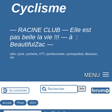
Cyclisme
— RACINE CLUB — Elle est
pas belle la vie !!! — à :
BeautifulZac —
vélo, cycle, cyclisme, VTT, cyclotourisme, cyclosportive, Beauzac,
vin
MENU
Se connecter
Accueil
Photo
2014