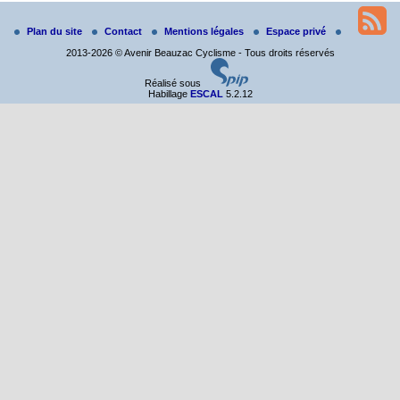
Randonnée itinérante dans l’Aveyron.
Du 19 au 21 juin
Plan du site
Contact
Mentions légales
Espace privé
Salut à tous,
2013-2026 © Avenir Beauzac Cyclisme - Tous droits réservés
j’ai planché sur le parcours de notre (…)
Réalisé sous
Habillage
ESCAL
5.2.12