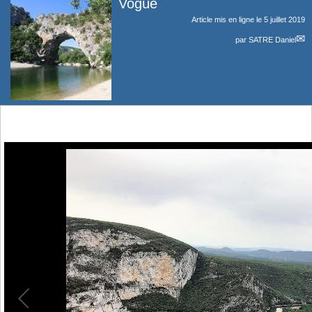
Vogüé
Article mis en ligne le
5 juillet 2019
par
SATRE Daniel