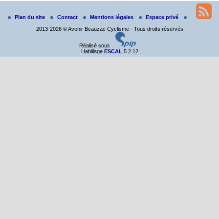
Randonnée itinérante dans l’Aveyron.
Du 19 au 21 juin
Plan du site
Contact
Mentions légales
Espace privé
Salut à tous,
2013-2026 © Avenir Beauzac Cyclisme - Tous droits réservés
j’ai planché sur le parcours de notre (…)
Réalisé sous
Habillage
ESCAL
5.2.12