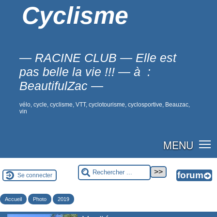
Cyclisme
— RACINE CLUB — Elle est
pas belle la vie !!! — à :
BeautifulZac —
vélo, cycle, cyclisme, VTT, cyclotourisme, cyclosportive, Beauzac,
vin
MENU
Se connecter
Accueil
Photo
2019