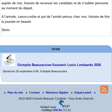
auprès de moi, histoire de recenser les candidats et de n’oublier personne
au moment du départ.
A l’arrivée, casse-croûte et pot de l’amitié prévus chez moi, histoire de finir
la journée en beauté.
Denis
Actus
Grimpée Beauzacoise-Souvenir Louis Lombardo 2026
Dimanche 20 septembre à 8h. Grimpée Beauzacoise
Randonnée itinérante dans l’Aveyron.
Du 19 au 21 juin
Plan du site
Contact
Mentions légales
Espace privé
Salut à tous,
2013-2026 © Avenir Beauzac Cyclisme - Tous droits réservés
j’ai planché sur le parcours de notre (…)
Réalisé sous
Habillage
ESCAL
5.2.12