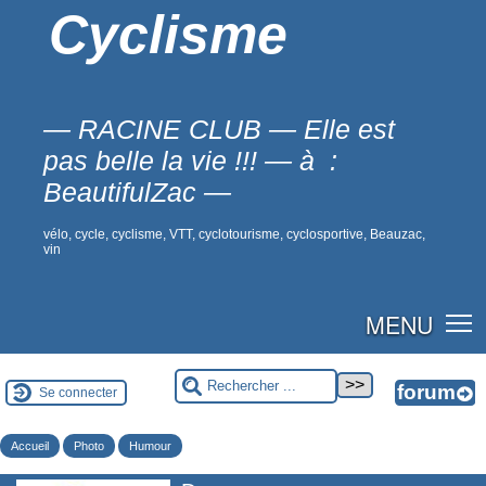
Cyclisme
— RACINE CLUB — Elle est
pas belle la vie !!! — à :
BeautifulZac —
vélo, cycle, cyclisme, VTT, cyclotourisme, cyclosportive, Beauzac,
vin
MENU
Se connecter
Accueil
Photo
Humour