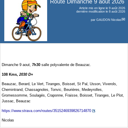
Route Dimanche 9 aout 2026
Article mis en ligne le
9 août 2026
dernière modification le 8 août 2026
par
GAUDON Nicolas
Dimanche 9 aout,
7h30
salle polyvalente de Beauzac.
108 Kms,
2030 D+
Beauzac, Berard, Le Vert, Tiranges, Boisset, St Pal, Usson, Viverols,
Chemintrand, Chassagnoles, Tonvic, Beurières, Medeyrolles,
Gromessomme, Soulagés, Craponne, Fraisse, Boisset, Tiranges, Le Plot,
Jussac, Beauzac
https://www.strava.com/routes/3515246939826714870
Nicolas